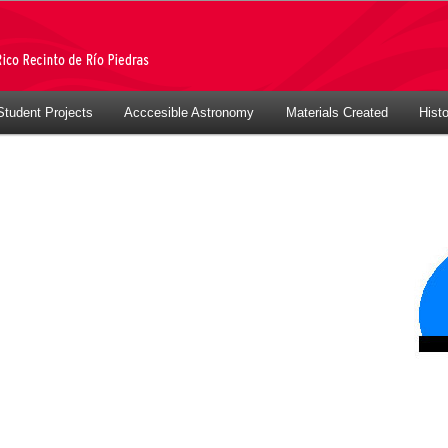
Student Projects
Acccesible Astronomy
Materials Created
Hist